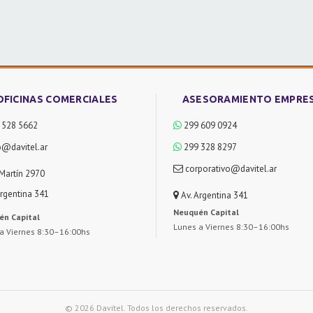
OFICINAS COMERCIALES
ASESORAMIENTO EMPRE
 528 5662
299 609 0924
o@davitel.ar
299 328 8297
corporativo@davitel.ar
Martín 2970
Argentina 341
Av. Argentina 341
Neuquén Capital
én Capital
Lunes a Viernes 8:30–16:00hs
a Viernes 8:30–16:00hs
© 2026 Davitel. Todos los derechos reservados.