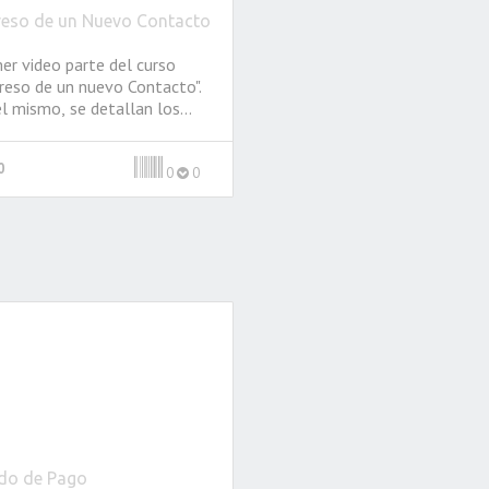
reso de un Nuevo Contacto
er video parte del curso
reso de un nuevo Contacto".
l mismo, se detallan los
tos más importantes al
ento del ingreso de un
0
acto. Al finalizarlo, podrán
0
0
estar el cuestionario que se
entra debajo del video.
o de Pago