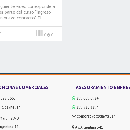
iguiente video corresponde a
er parte del curso "Ingreso
n nuevo contacto". El
mo, es un video soporte para
rdar los distintos problemas
0
 hora de geolocalizar un
0
0
tacto.
quier sugerencia que quieran
izar la pueden hacer desde la
pa "Reseñas".
OFICINAS COMERCIALES
ASESORAMIENTO EMPRE
 528 5662
299 609 0924
o@davitel.ar
299 328 8297
corporativo@davitel.ar
Martín 2970
Argentina 341
Av. Argentina 341