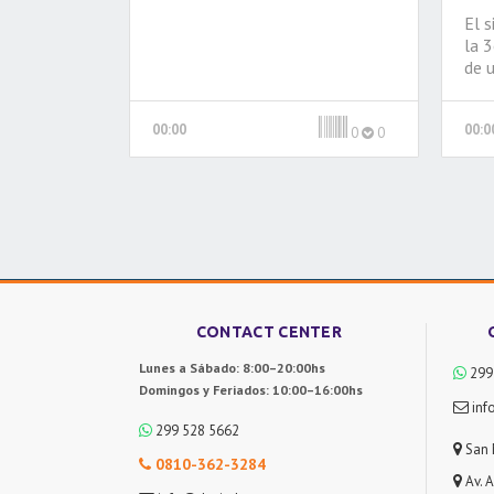
El s
la 3
de u
mis
abo
00:00
00:0
a la
0
0
con
Cual
real
sola
CONTACT CENTER
Lunes a Sábado: 8:00–20:00hs
299
Domingos y Feriados: 10:00–16:00hs
inf
299 528 5662
San 
0810-362-3284
Av. 